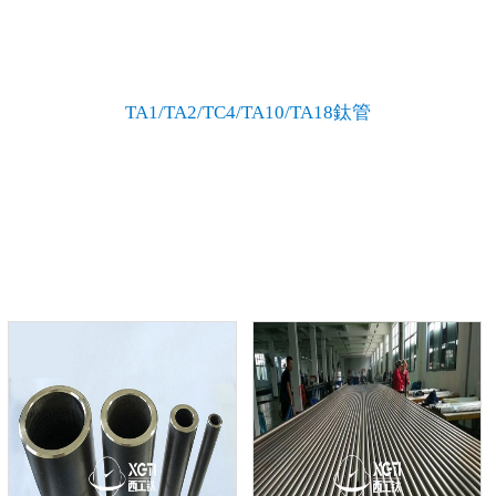
TA1/TA2/TC4/TA10/TA18鈦管