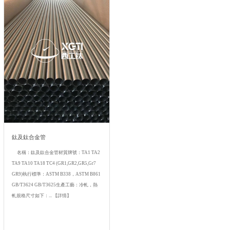
鈦及鈦合金管
名稱：鈦及鈦合金管材質牌號：TA1 TA2
TA9 TA10 TA18 TC4 (GR1,GR2,GR5,Gr7
GR9)執行標準：ASTM B338，ASTM B861
GB/T3624 GB/T3625生產工藝：冷軋，熱
軋規格尺寸如下：...
【詳情】