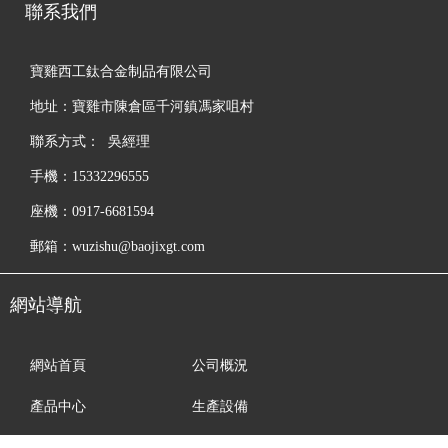
聯系我們
寶雞西工鈦合金制品有限公司
地址：寶雞市陳倉區千河鎮馮家咀村
聯系方式： 吳經理
手機：15332296555
座機：0917-6681594
郵箱：wuzishu@baojixgt.com
網站導航
網站首頁
公司概況
產品中心
生產設備
新聞資訊
資質榮譽