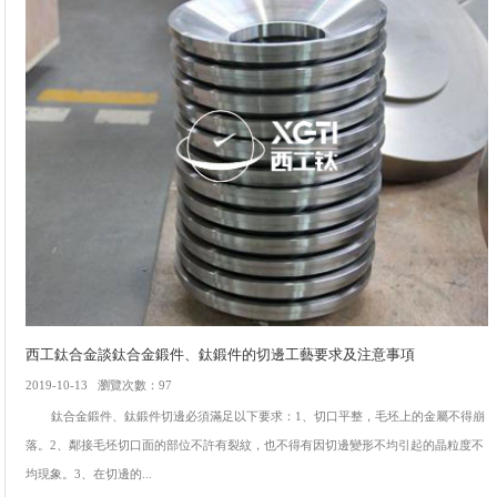
西工鈦合金談鈦合金鍛件、鈦鍛件的切邊工藝要求及注意事項
2019-10-13 瀏覽次數：97
鈦合金鍛件、鈦鍛件切邊必須滿足以下要求：1、切口平整，毛坯上的金屬不得崩
落。2、鄰接毛坯切口面的部位不許有裂紋，也不得有因切邊變形不均引起的晶粒度不
均現象。3、在切邊的...