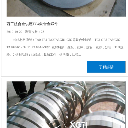
西工鈦合金供應TC4鈦合金鍛件
2019-10-22 瀏覽次數：73
純鈦材料牌號：TA0 TA1 TA2TA3GR1 GR2等鈦合金牌號：TC4 GR5 TA9/GR7
TA10/GR12 TC11 TA18/GR9等1.鈦材料類：鈦板，鈦棒，鈦管，鈦絲，鈦粉，TC4鈦
粉。2.鈦制品類：鈦螺絲，鈦加工件，鈦法蘭，鈦管...
了解詳情