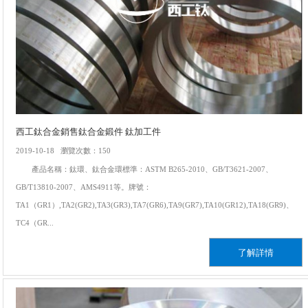
西工鈦合金銷售鈦合金鍛件 鈦加工件
2019-10-18 瀏覽次數：150
產品名稱：鈦環、鈦合金環標準：ASTM B265-2010、GB/T3621-2007、
GB/T13810-2007、AMS4911等。牌號：
TA1（GR1）,TA2(GR2),TA3(GR3),TA7(GR6),TA9(GR7),TA10(GR12),TA18(GR9)、
TC4（GR...
了解詳情