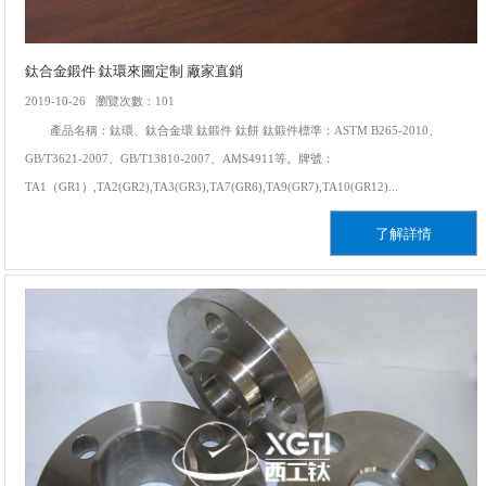
鈦合金鍛件 鈦環來圖定制 廠家直銷
2019-10-26 瀏覽次數：101
產品名稱：鈦環、鈦合金環 鈦鍛件 鈦餅 鈦鍛件標準：ASTM B265-2010、
GB/T3621-2007、GB/T13810-2007、AMS4911等。牌號：
TA1（GR1）,TA2(GR2),TA3(GR3),TA7(GR6),TA9(GR7),TA10(GR12)...
了解詳情