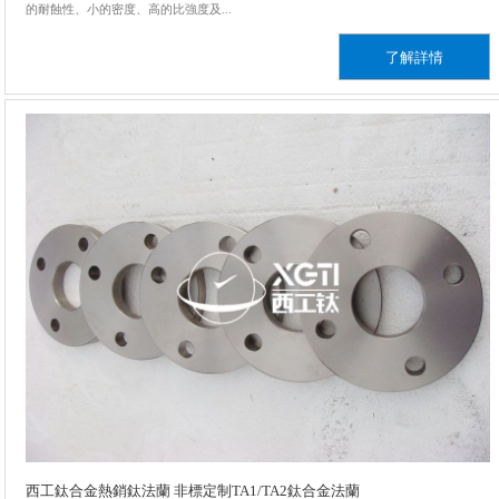
的耐蝕性、小的密度、高的比強度及...
了解詳情
西工鈦合金熱銷鈦法蘭 非標定制TA1/TA2鈦合金法蘭