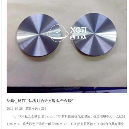
熱銷供應TC4鈦塊 鈦合金方塊 鈦合金鍛件
2019-10-26 瀏覽次數：266
1、TC4 鈦合金熱處理：mpa，TC4材料固溶強化處理后，強度增加不大，也就到
1100MPa，退火狀態下強度一般在900MPa2、TC4 熱膨脹系數：TC4鈦合金具有優良