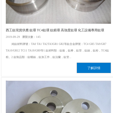
西工鈦現貨供應 鈦環 TC4鈦環 鈦鍛環 高強度鈦環 化工設備專用鈦環
2019-09-29 瀏覽次數：145
純鈦材料牌號：TA0 TA1 TA2TA3GR1 GR2等鈦合金牌號：TC4 GR5 TA9/GR7
TA10/GR12 TC11 TA18/GR9等1.鈦材料類：鈦板，鈦棒，鈦管，鈦絲，鈦粉，TC4鈦
粉。2.鈦制品類：鈦螺絲，鈦加工件，鈦法蘭，鈦管...
了解詳情