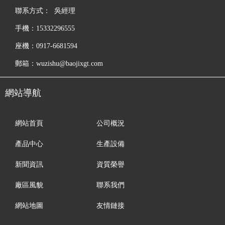
聯系方式： 吳經理
手機：15332296555
座機：0917-6681594
郵箱：wuzishu@baojixgt.com
網站導航
網站首頁
公司概況
產品中心
生產設備
新聞資訊
資質榮譽
廠區風貌
聯系我們
網站地圖
友情鏈接