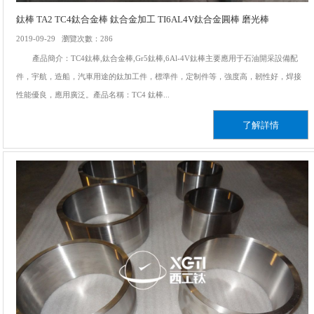
鈦棒 TA2 TC4鈦合金棒 鈦合金加工 TI6AL4V鈦合金圓棒 磨光棒
2019-09-29 瀏覽次數：286
產品簡介：TC4鈦棒,鈦合金棒,Gr5鈦棒,6Al-4V鈦棒主要應用于石油開采設備配
件，宇航，造船，汽車用途的鈦加工件，標準件，定制件等，強度高，韌性好，焊接
性能優良，應用廣泛。產品名稱：TC4 鈦棒...
了解詳情