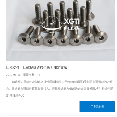
鈦標準件、鈦螺絲鑄造殘余應力測定實驗
2019-06-10 瀏覽次數：73
鑄造應力是鑄件冷卻進入彈性區域以后,由于收縮(或膨脹)受到阻力而形成的內應
力。鑄造應力對鑄件質量影響很大。若鑄件總應力值超過合金屈服極限,將引起鑄件變
形,降低鑄件尺...
了解詳情