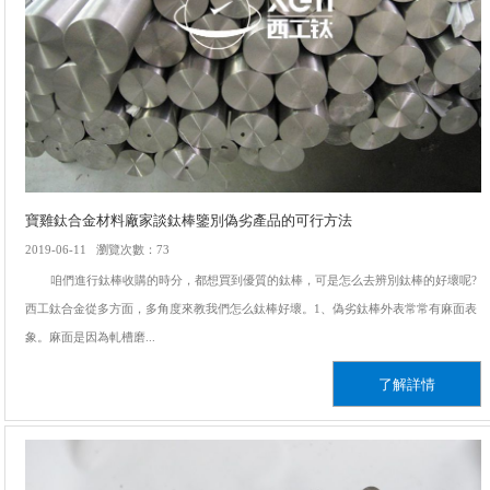
寶雞鈦合金材料廠家談鈦棒鑒別偽劣產品的可行方法
2019-06-11 瀏覽次數：73
咱們進行鈦棒收購的時分，都想買到優質的鈦棒，可是怎么去辨別鈦棒的好壞呢?
西工鈦合金從多方面，多角度來教我們怎么鈦棒好壞。1、偽劣鈦棒外表常常有麻面表
象。麻面是因為軋槽磨...
了解詳情