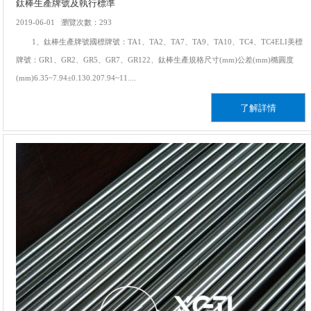
鈦棒生產牌號及執行標準
2019-06-01 瀏覽次數：293
1、鈦棒生產牌號國標牌號：TA1、TA2、TA7、TA9、TA10、TC4、TC4ELI美標
牌號：GR1、GR2、GR5、GR7、GR122、鈦棒生產規格尺寸(mm)公差(mm)橢圓度
(mm)6.35~7.94±0.130.207.94~11....
了解詳情