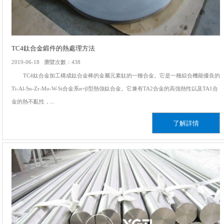
TC4鈦合金鍛件的熱處理方法
2019-06-18 瀏覽次數：438
TC4鈦合金加工構成鈦合金棒的金屬元素鈦的一種合金。它是一種綜合機能優良的
Ti-Al-Sn-Zr-Mo-W-Si合金系α+β型熱強鈦合金。它兼有TA2合金的高強熱性以及TA1合
金的熱不亂性，...
了解詳情