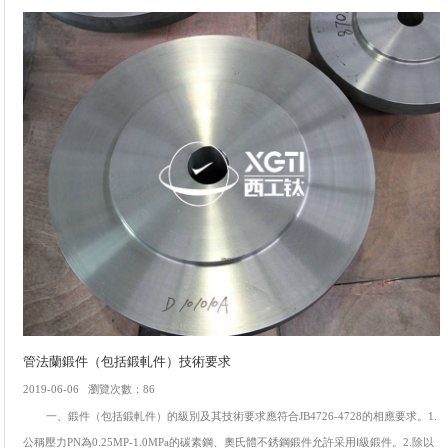
管法蘭鍛件（包括鍛軋件）技術要求
2019-06-06 瀏覽次數：86
一、鍛件（包括鍛軋件）的級別及其技術要求應符合JB4726-4728的相應要求。1.
公稱壓力PN為0.25MP-1.0MPa的碳素鋼、奧氏體不銹鋼鍛件允許采用Ⅰ級鍛件。2.除以