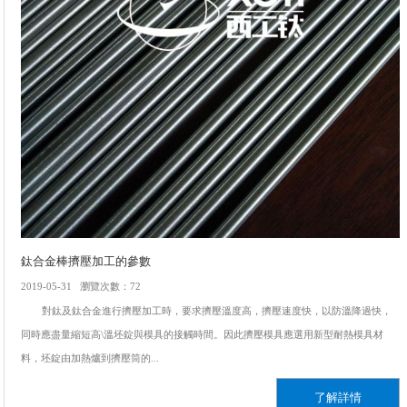
鈦合金棒擠壓加工的參數
2019-05-31 瀏覽次數：72
對鈦及鈦合金進行擠壓加工時，要求擠壓溫度高，擠壓速度快，以防溫降過快，
同時應盡量縮短高\溫坯錠與模具的接觸時間。因此擠壓模具應選用新型耐熱模具材
料，坯錠由加熱爐到擠壓筒的...
了解詳情