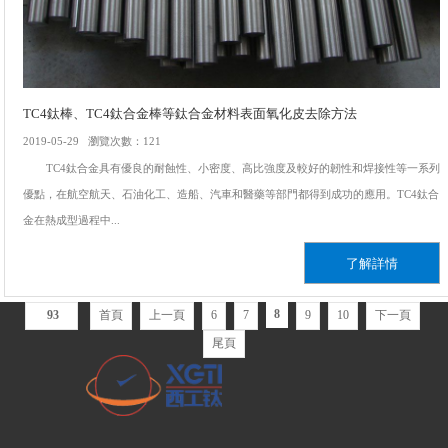
TC4鈦棒、TC4鈦合金棒等鈦合金材料表面氧化皮去除方法
2019-05-29 瀏覽次數：121
TC4鈦合金具有優良的耐蝕性、小密度、高比強度及較好的韌性和焊接性等一系列
優點，在航空航天、石油化工、造船、汽車和醫藥等部門都得到成功的應用。TC4鈦合
金在熱成型過程中...
了解詳情
8
93
首頁
上一頁
6
7
9
10
下一頁
尾頁