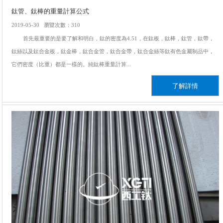
鈦管、鈦棒的重量計算公式
2019-05-30 瀏覽次數：310
首先最重要的是要了解和明白，鈦的密度為4.51，在鈦板，鈦棒，鈦管，鈦帶，
鈦絲以及鈦合金板，鈦金棒，鈦合金管，鈦合金帶，鈦合金絲等鈦有色金屬制品中，
它們密度（比重）都是一樣的。純鈦棒重量計算...
了解詳情