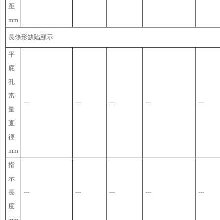
距
mm
長條形缺陷顯示
平
底
孔
當
---
---
---
---
---
量
直
徑
mm
指
示
長
---
---
---
---
---
度
mm