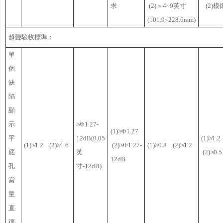
求
(2)＞4~9英寸
(2)模
(101.9~228.6mm)
超聲驗收標準：
單
個
缺
陷
顯
示
≯Φ1.27-
(1)≯Φ1.27
平
12dB(0.05
(1)≯1.
(1)≯1.2 (2)≯1.6
(2)≯Φ1.27-
(1)≯0.8 (2)≯1.2
底
英
(2)≯0.5
12dB
孔
寸-12dB)
當
量
直
徑