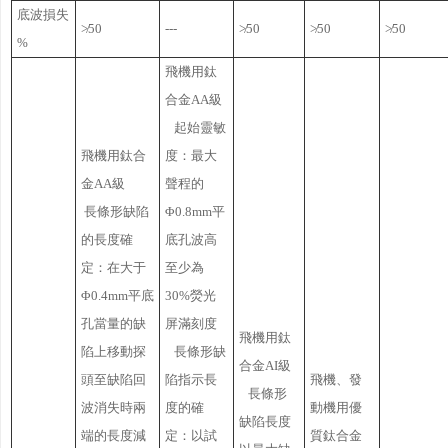
底波損失
≯50
---
≯50
≯50
≯50
%
飛機用鈦
合金AA級
起始靈敏
飛機用鈦合
度：最大
金AA級
聲程的
長條形缺陷
Φ0.8mm平
的長度確
底孔波高
定：在大于
至少為
Φ0.4mm平底
30%熒光
孔當量的缺
屏滿刻度
飛機用鈦
陷上移動探
長條形缺
合金AI級
頭至缺陷回
陷指示長
飛機、發
長條形
波消失時兩
度的確
動機用優
缺陷長度
端的長度減
定：以試
質鈦合金