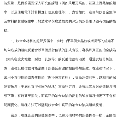
能質量，是目前需要深入研究的課題（例如采用更高的、甚至上百兆赫的頻
率，以及使用電子計算機進行信息處理等）。盡管如此，在目前鈦合金鍛件
及材料的超聲探傷中，雜波水平與底波損失的評定仍然是兩項很有價值的指
標。
3、鈦合金材料的超聲探傷中，有時由于單個大晶粒或者局部的組織不
均勻造成的組織反射會以單個反射信號的形式出現，容易和真正的冶金缺陷
（如高密度夾雜物、裂紋、孔洞等）的反射信號相混淆，通過試驗分析認
為，這種反射信號可能是由于超聲反射波的相位疊加所致。在這種情況下，
采用小直徑探頭或聚焦探頭（縮小波束直徑），提高超聲頻率，以相同的探
測靈敏度（平底孔直徑相同的試塊）重新評定時，會發現其反射信號幅度明
顯下降，有時甚至消失，而真正的冶金缺陷的反射信號在這種情況下不會有
明顯變化。這種方法可以鑒別鈦合金中真正的冶金缺陷與組織反射。
當然，在鈦合金的超聲探傷中，也和其他材料的超聲探傷一樣，企圖僅