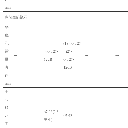
mm
多個缺陷顯示
平
底
孔
(1)＜Φ1.27
當
＜Φ1.27-
(2)＜
---
---
---
量
12dB
Φ1.27-
直
12dB
徑
mm
中
心
指
≮7.62(0.3
示
---
≮7.62
---
---
英寸)
間