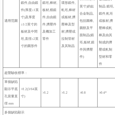
鍛件,自由鍛
鍛坯,棒材,
環形鍛件,
英寸)的鈦
制品:鍛坯,
件(厚度≥1英
板材,模鍛
軋坯,棒材
合金制品,
鍛件,軋坯
寸)及厚度
件,自由鍛
或板材,擠
適用范圍
包括圓棒,
或板材,擠
≥1/2英寸的
件,擠壓件
壓棒及型
圓餅及平
壓棒或軋
板材及中間
及機加工
材,擠壓或
面制品(鍛
棒及由其
坯,直徑≥2英
零件
拉制管材
坯,板材,鍛
制成的擠
寸的圓形件
及其制品
件與擠壓
壓或軋制
件)
型材和零
件
超聲驗收標準：
單個缺陷
顯示平底
≯1.2(3/64英
≯1.2
≯1.2
≯0.8
≯0.4*
孔當量直
寸)
徑 mm
多個缺陷顯示