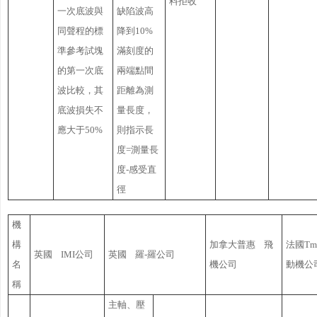
料拒收
一次底波與
缺陷波高
同聲程的標
降到10%
準參考試塊
滿刻度的
的第一次底
兩端點間
波比較，其
距離為測
底波損失不
量長度，
應大于50%
則指示長
度=測量長
度-感受直
徑
機
構
加拿大普惠 飛
法國T
英國 IMI公司
英國 羅-羅公司
名
機公司
動機公
稱
主軸、壓