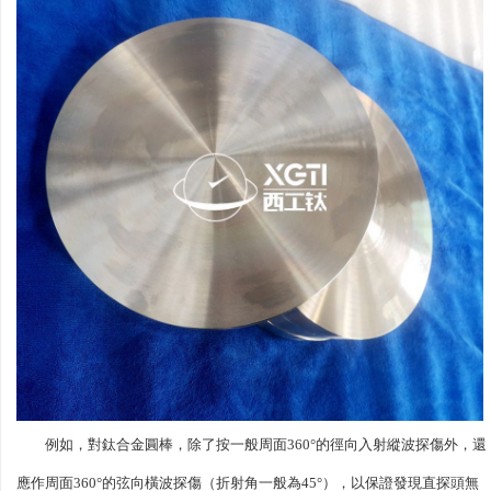
例如，對鈦合金圓棒，除了按一般周面360°的徑向入射縱波探傷外，還
應作周面360°的弦向橫波探傷（折射角一般為45°），以保證發現直探頭無