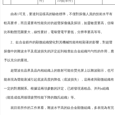
件)
10個(單件)
由表1可見，要達到這樣高的驗收標準，不僅對探傷人員的技術水平有
較高要求，而且還要有性能良好的超聲探傷儀及探頭，如靈敏度要高，信噪
比和動態范圍要大，線性要好，電噪聲電平要低，分辨率要高等等。
2、鈦合金鍛件的顯微組織變化對其機械性能有較顯著的影響，對超聲
探傷中的雜波水平及底波損失的評定起到檢查鈦合金組織均勻性的作用，應
予以充分的重視。
超聲波在晶界及晶內相組織上的散射可能在熒光屏上以雜波顯示，也可
能表現為聲能衰減引起底波高度的降低（底波損失），這兩者與顯微組織有
一定的對應關系。根據這兩項參數的評定，已經發現過粗晶、并列α組織
（能造成低周循環疲勞性能下降的魏氏組織）等。
就目前所作的工作來看，雜波水平高的鈦合金顯微組織，多表現為有完