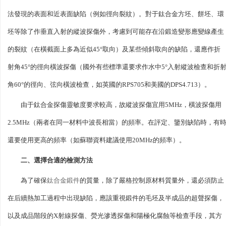
法發現的表面和近表面缺陷（例如徑向裂紋）。對于鈦合金方坯、餅坯、環
坯等除了作垂直入射的縱波探傷外，考慮到可能存在沿鍛造變形應變線產生
的裂紋（在橫截面上多為近似45°取向）及某些傾斜取向的缺陷，還應作折
射角45°的徑向橫波探傷（國外有些標準還要求作水中5°入射縱波檢查和折
角60°的徑向、弦向橫波檢查，如英國的RPS705和美國的DPS4.713）。
由于鈦合金探傷靈敏度要求較高，故縱波探傷宜用5MHz，橫波探傷用
2.5MHz（兩者在同一材料中波長相當）的頻率。在評定、鑒別缺陷時，有
還要使用更高的頻率（如蘇聯資料建議使用20MHz的頻率）。
二、選擇合適的檢測方法
為了確保
鈦合金鍛件
的質量，除了嚴格控制原材料質量外，還必須防止
在后續熱加工過程中出現缺陷，應該重視鍛件的毛坯及半成品的超聲探傷，
以及成品階段的X射線探傷、熒光滲透探傷和陽極化腐蝕等檢查手段，其方