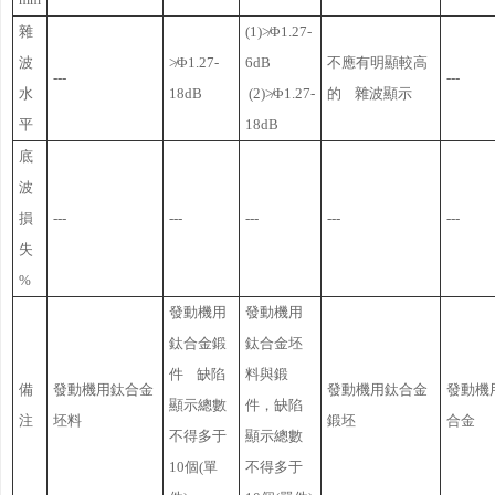
雜
(1)≯Φ1.27-
波
≯Φ1.27-
6dB
不應有明顯較高
---
---
水
18dB
(2)≯Φ1.27-
的 雜波顯示
平
18dB
底
波
損
---
---
---
---
---
失
%
發動機用
發動機用
鈦合金鍛
鈦合金坯
件 缺陷
料與鍛
備
發動機用鈦合金
發動機用鈦合金
發動機
顯示總數
件，缺陷
注
坯料
鍛坯
合金
不得多于
顯示總數
10個(單
不得多于