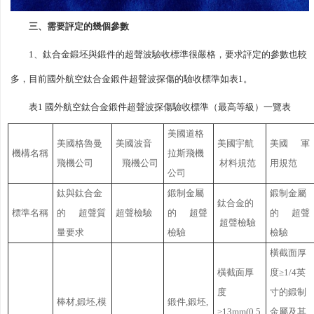
三、需要評定的幾個參數
1、鈦合金鍛坯與鍛件的超聲波驗收標準很嚴格，要求評定的參數也較
多，目前國外航空鈦合金鍛件超聲波探傷的驗收標準如表1。
表1 國外航空鈦合金鍛件超聲波探傷驗收標準（最高等級）一覽表
美國道格
美國格魯曼
美國波音
美國宇航
美國 軍
機構名稱
拉斯飛機
飛機公司
飛機公司
材料規范
用規范
公司
鈦與鈦合金
鍛制金屬
鍛制金屬
鈦合金的
標準名稱
的 超聲質
超聲檢驗
的 超聲
的 超聲
超聲檢驗
量要求
檢驗
檢驗
橫截面厚
橫截面厚
度≥1/4英
度
寸的鍛制
棒材,鍛坯,模
鍛件,鍛坯,
≥13mm(0.5
金屬及其