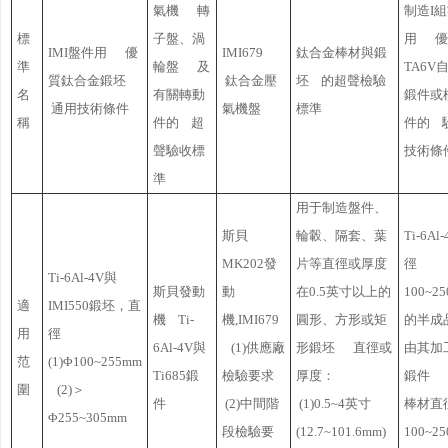
氣機 轉
制造I
標
子盤、渦
用 優
IMI盤件用 優
IMI679
鈦合金棒材與鍛
準
輪盤 及
TA6V
質鈦合金鍛坯
鈦合金壓
坯 的超聲檢驗
名
有關轉動
鍛件或
通用技術條件
氣機盤
標準
稱
件的 超
件的 
聲驗收標
技術條
準
用于制造盤件、
斯貝
輪轂、隔套、葉
Ti-6Al
MK202發
片等直徑或厚度
徑
Ti-6Al-4V與
斯貝發動
動
在0.5英寸以上的
100~2
適
IMI550鍛坯，直
機 Ti-
機,IMI679
圓形、方形或矩
的半成
用
徑
6Al-4V與
(1)供應廠
形鍛坯 直徑或
由其加
范
(1)Φ100~255mm
Ti685鍛
檢驗要求
厚度：
鍛件 (
圍
(2)＞
件
(2)中間階
(1)0.5~4英寸
棒材直
Φ255~305mm
段檢驗要
(12.7~101.6mm)
100~2