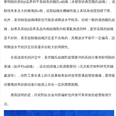
整明顯的原始β晶界和平直細長的魏氏α組織（未變形的典型魏氏組織），或
顯現有多且大的條塊狀α相，這類組織在機械性能上表現為強度指標下降。
此外，某些鑄造組織殘留也可能造成雜波水平較高。但就一般的過熱魏氏組
織，如果其原始β晶界及晶內相組織取向較紊亂無規則時，盡管這樣的組織
是不好的，甚至從顯微組織評定是不合格的，其雜波水平卻不一定偏高，說
明雜波水平的評定目前還存在較大的局限性。
在底波損失的評定中，某些魏氏組織對超聲脈沖的高頻分量有較明顯的
衰減（如并列α組織），這在頻譜儀上較易觀察到（北京航空材料研究所錢
鑫源等），但對工業生產上的大批量檢查如何使用普通超聲探傷儀，選用最
佳響應頻率的探頭進行檢測上存在一定的實際困難。
應當說明的是，目前對鈦合金內部偏析也尚無可靠有效的超聲檢測方
法。