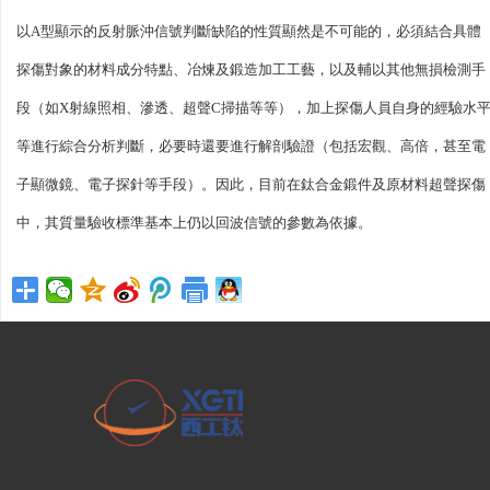
以A型顯示的反射脈沖信號判斷缺陷的性質顯然是不可能的，必須結合具體
探傷對象的材料成分特點、冶煉及鍛造加工工藝，以及輔以其他無損檢測手
段（如X射線照相、滲透、超聲C掃描等等），加上探傷人員自身的經驗水
等進行綜合分析判斷，必要時還要進行解剖驗證（包括宏觀、高倍，甚至電
子顯微鏡、電子探針等手段）。因此，目前在鈦合金鍛件及原材料超聲探傷
中，其質量驗收標準基本上仍以回波信號的參數為依據。