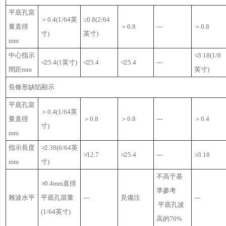
平底孔當
＞0.4(1/64英
≥0.8(2/64
量直徑
＞0.8
---
＞0.8
寸)
英寸)
mm
中心指示
≮3.18(1/8
≮25.4(1英寸)
≮25.4
≮25.4
---
間距mm
英寸)
長條形缺陷顯示
平底孔當
＞0.4(1/64英
量直徑
＞0.8
＞0.8
---
＞0.4
寸)
mm
指示長度
≯2.38(6/64英
≯12.7
≯25.4
---
≯3.18
mm
寸)
不高于基
≯0.4mm直徑
準參考
雜波水平
平底孔當量
---
見備注
---
平底孔波
(1/64英寸)
高的70%