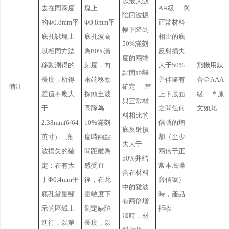
以最大缺
去在同深度
塊上
AA級 與
陷回波振
的Φ0.8mm平
Φ0.8mm平
正常材料
幅下降到
底孔試塊上
底孔波高
相比的底
50%滿刻
以相同方法
為80%滿
反射損失
度的兩端
移動測得的
刻度，向
大于50%，
飛機用鈦
點間距離
長度，所得
兩端移動
并伴隨有
合金AAA
備注
確定 當
差值不應大
探頭至波
上下底面
級 * 原
與正常材
于
高降為
之間任何
文如此
料相比的
2.38mm(6/64
10%滿刻
信號的增
底反射損
英寸) 底
度時兩點
加（至少
失大于
波損失的確
間距離為
兩倍于正
50%并結
定：在有大
感受直
常本底噪
合在材料
于Φ0.4mm平
徑，在此
音信號）
中的雜波
底孔當量顯
靈敏度下
時，產品
有兩倍增
示的區域上
測定缺陷
拒收
加時，材
進行，以第
長度，以