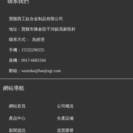
聯系我們
寶雞西工鈦合金制品有限公司
地址：寶雞市陳倉區千河鎮馮家咀村
聯系方式： 吳經理
手機：15332296555
座機：0917-6681594
郵箱：wuzishu@baojixgt.com
網站導航
網站首頁
公司概況
產品中心
生產設備
新聞資訊
資質榮譽