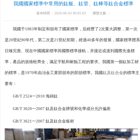
我國國家標準中常用的鈦板、鈦管、鈦棒等鈦合金標準
發布時間 ：2020-06-03 06:05:03
瀏覽次數 ：
我國于1983年制定和頒布了國家標準，后經歷了2次重大調整，第一次
是20世紀90年代，第二次是21世紀初期，經過40多年的發展，國家標準體
日臻完善。現在中國國家標準與國際標準接軌，并接近或達到國際先進標
準，產品的規格較齊全，滿足宇航和耐蝕工程的要求。我國第一個鈦加工材
的標準，是1970年由冶金工業部頒布的部頒標準。我國
鈦及鈦合金
的標準主
要有：
GB/T 2524一2010 海綿鈦
GB/T 3620一2007 鈦及鈦合金牌號和化學成分允許偏差
GB/T 3621一2007 鈦及鈦合金板材