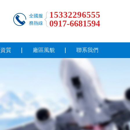
15332296555
全國服
0917-6681594
務熱線
譽資質
廠區風貌
聯系我們