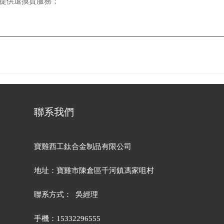
提供退換貨服務；
聯系我們
寶雞西工鈦合金制品有限公司
地址：寶雞市陳倉區千河鎮馮家咀村
聯系方式： 吳經理
手機：15332296555