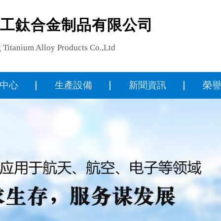
工鈦合金制品有限公司
 Titanium Alloy Products Co.,Ltd
中心
生產設備
新聞資訊
榮
棒
公司動態
鍛件
行業資訊
/鈦板
技術資料
鈦產品