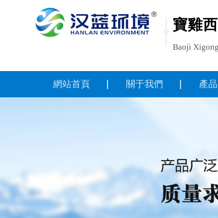
寶雞西
Baoji Xigong
網站首頁
關于我們
產品
公司簡介
鈦
企業文化
鈦
視頻展示
鈦管
聯系我們
其他