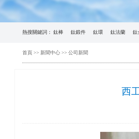
熱搜關鍵詞：
鈦棒
鈦鍛件
鈦環
鈦法蘭
鈦
首頁
>>
新聞中心
>>
公司新聞
西工