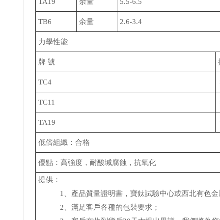
TA19
余量
5.5-6.5
TB6
余量
2.6-3.4
力學性能
牌 號
TC4
TC11
TA19
低倍組織：合格
優點：高強度，耐酸堿腐蝕，抗氧化
提供：
1、產品質量證明書，寶鈦試驗中心或西北有色金
2、滿足客戶各種的包裝要求；