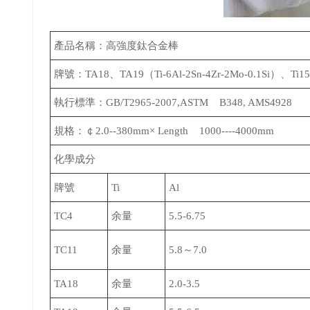
產品名稱：高強度
鈦合金棒
牌號：TA18、TA19（Ti-6Al-2Sn-4Zr-2Mo-0.1Si）、Ti1
執行標準：GB/T2965-2007,ASTM B348, AMS4928
規格：￠2.0--380mm× Length 1000----4000mm
化學成分
牌號
Ti
Al
TC4
余量
5.5-6.75
TC11
余量
5.8～7.0
TA18
余量
2.0-3.5