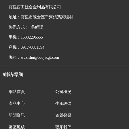
寶雞西工鈦合金制品有限公司
地址：寶雞市陳倉區千河鎮馮家咀村
聯系方式： 吳經理
手機：15332296555
座機：0917-6681594
郵箱：wuzishu@baojixgt.com
網站導航
網站首頁
公司概況
產品中心
生產設備
新聞資訊
資質榮譽
廠區風貌
聯系我們